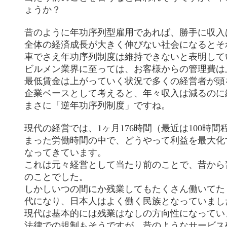
ょうか？
昔のように年功序列型雇用であれば、勝手に収入
全体の経済成長が大きく伸びない社会になるとそ
車でさえ年功序列制度は維持できないと表明して
ビルメン業界に至っては、お客様からの管理費は
最低賃金は上がっていく状況で多くの経営者が頭
企業ベースとして考えると、年々収入は減るのに
まさに「逆年功序列制度」ですね。
現代の経営では、1ヶ月176時間（最近は100時
まった労働時間の中で、どうやって利益を最大化
なってきています。
これは元々経営として当たり前のことで、昔から
のことでした。
しかしいつの間にか残業してもたくさん働いてた
代になり、日本人はよく働く民族となっていまし
現代は基本的には残業はなしの方向性になってい
法律での規制もそうですが、昔のようなサービス